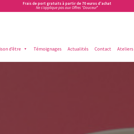
Frais de port gratuits à partir de 70 euros d'achat
Ne s'applique pas aux Offres "Douceur
"
ison d’être
Témoignages
Actualités
Contact
Ateliers
ion des cancers en entreprise
Boutique
Carte cadeau
us
FAQ
Gift Card Balance
ité Sociale
Liens utiles
Mentions légales
Mon compte
aison d’être
Nous rejoindre
Page exemple Graffiti
Panier
Témoign