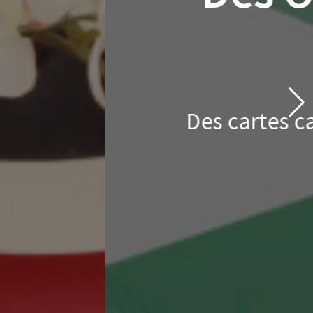
hes
u mieux-être pendant la