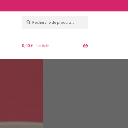
Recherche
Recherche
pour :
0,00
€
0 article
ages