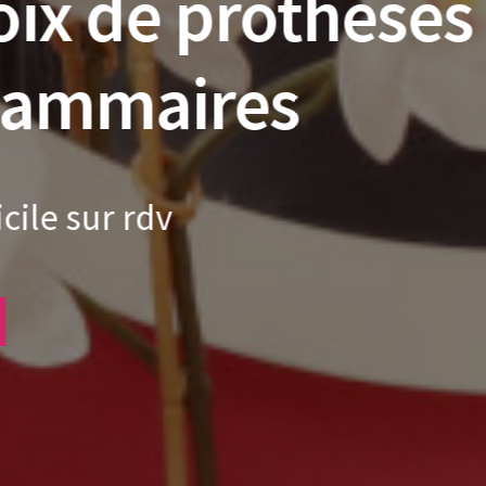
aisir à vos proc
r aider vos proches à trouver d
maladie.
Carte cadeau