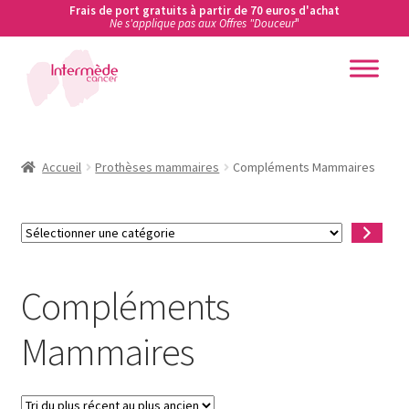
Frais de port gratuits à partir de 70 euros d'achat
Ne s'applique pas aux Offres "Douceur
"
Aller
Aller
à
au
la
contenu
Accueil
navigation
Accueil
Accueil
Prothèses mammaires
Compléments Mammaires
Actualités
Sélectionner
une
Ateliers de prévention des cancers en entreprise
catégorie
Compléments
Boutique
Mammaires
Carte cadeau
Conditions Générales de Vente