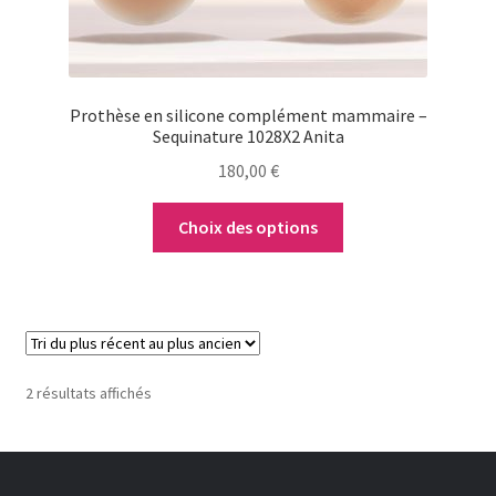
sur
la
page
du
Prothèse en silicone complément mammaire –
produit
Sequinature 1028X2 Anita
180,00
€
Choix des options
Trié
2 résultats affichés
du
plus
récent
au