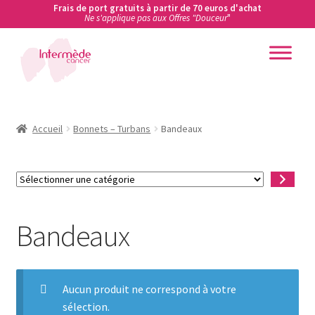
Frais de port gratuits à partir de 70 euros d'achat
Ne s'applique pas aux Offres "Douceur
"
Aller
Aller
à
au
la
contenu
Accueil
navigation
Accueil
Accueil
Bonnets – Turbans
Bandeaux
Actualités
Sélectionner
une
Ateliers de prévention des cancers en entreprise
catégorie
Bandeaux
Boutique
Carte cadeau
Aucun produit ne correspond à votre
sélection.
Conditions Générales de Vente