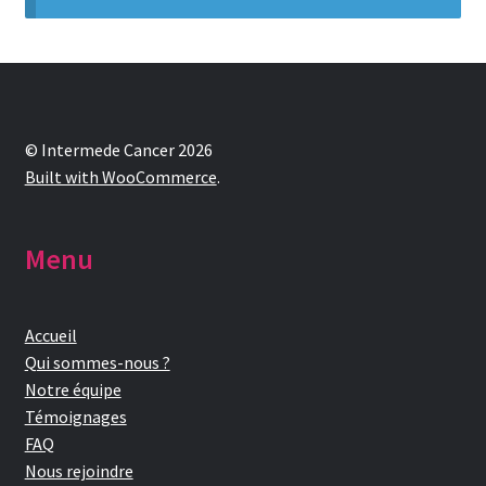
Contactez-nous
FAQ
© Intermede Cancer 2026
Gift Card Balance
Built with WooCommerce
.
Les conditions de prise en charge par la Sécurité Sociale
Menu
Liens utiles
Accueil
Mentions légales
Qui sommes-nous ?
Notre équipe
Mon compte
Témoignages
FAQ
Nos conseillères proche de chez vous
Nous rejoindre