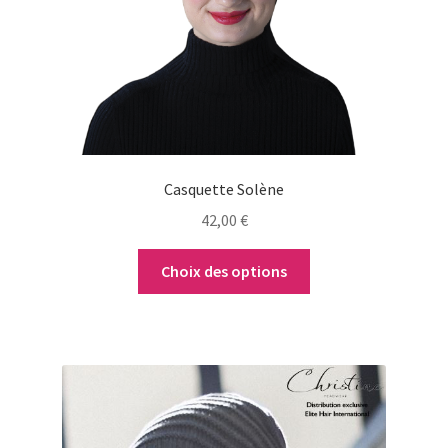
peuvent
être
choisies
sur
la
page
du
Casquette Solène
produit
42,00
€
Choix des options
Ce
produit
a