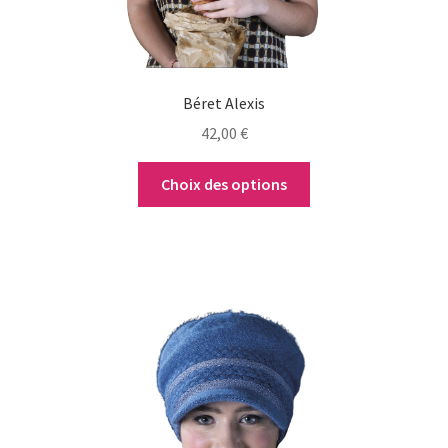
sur
la
page
du
Béret Alexis
produit
42,00
€
Choix des options
Ce
produit
a
plusieurs
variations.
Les
options