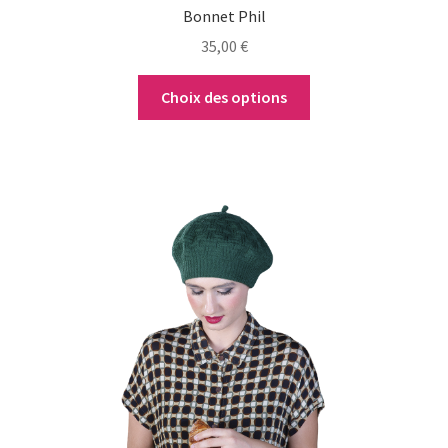
Bonnet Phil
produit
35,00
€
Choix des options
Ce
produit
a
plusieurs
variations.
Les
options
peuvent
être
choisies