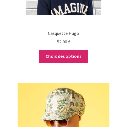
sur
la
page
du
Casquette Hugo
produit
52,00
€
Choix des options
Ce
produit
a
plusieurs
variations.
Les