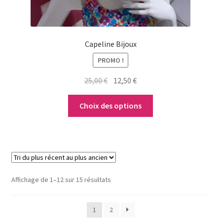
la
page
du
Capeline Bijoux
produit
PROMO !
Le
Le
25,00
€
12,50
€
prix
prix
initial
actuel
Choix des options
était :
est :
25,00 €.
12,50 €.
Trié
Affichage de 1–12 sur 15 résultats
du
plus
1
2
récent