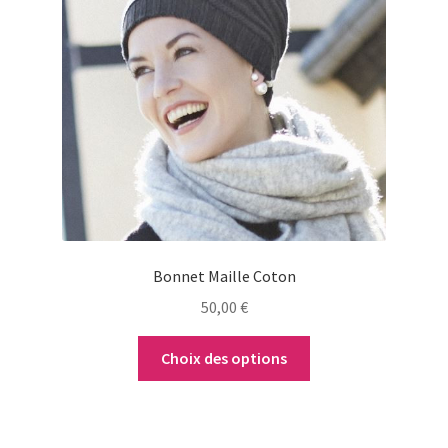
plusieurs
variations.
Les
options
peuvent
être
choisies
sur
la
page
du
Bonnet Maille Coton
produit
50,00
€
Choix des options