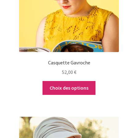
options
peuvent
être
choisies
sur
la
page
du
Casquette Gavroche
produit
52,00
€
Choix des options
Ce
produit
a