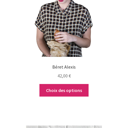
Les
options
peuvent
être
choisies
sur
la
page
du
Béret Alexis
produit
42,00
€
Choix des options
Ce
produit