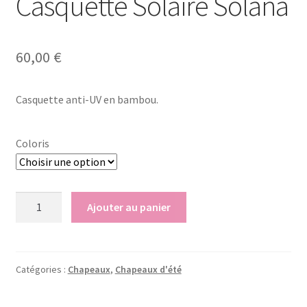
Casquette Solaire Solana
Notre raison d’être
Nous rejoindre
60,00
€
Page exemple Graffiti
Casquette anti-UV en bambou.
Panier
Coloris
Témoignages
Validation de la commande
quantité
Ajouter au panier
de
Casquette
Solaire
Solana
Catégories :
Chapeaux
,
Chapeaux d'été