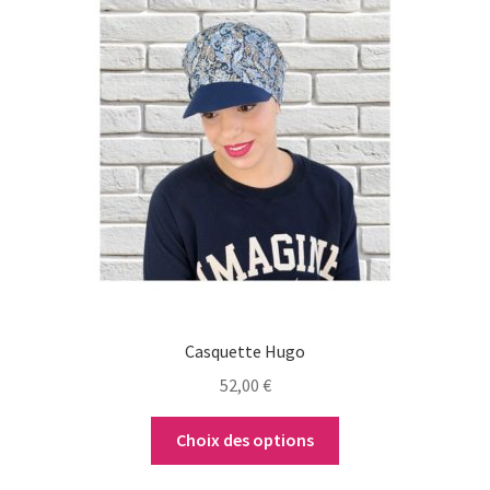
a
plusieurs
variations.
Les
options
peuvent
être
choisies
sur
la
page
du
Casquette Hugo
produit
52,00
€
Choix des options