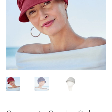
Contactez-nous
FAQ
Gift Card Balance
Les conditions de prise en charge par la Sécurité Sociale
Liens utiles
Mentions légales
Mon compte
Nos conseillères proche de chez vous