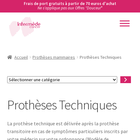
Frais de port gratuits à partir de 70 euros d'achat
Ne s'applique pas aux Offres "Douceur
"
Aller
Aller
à
au
la
contenu
Accueil
navigation
Accueil
Accueil
Prothèses mammaires
Prothèses Techniques
Actualités
Sélectionner
une
Ateliers de prévention des cancers en entreprise
catégorie
Prothèses Techniques
Boutique
Carte cadeau
La prothèse technique est délivrée après la prothèse
transitoire en cas de symptômes particuliers inscrits par
Conditions Générales de Vente
votre médecin sur votre ordonnance (Modèle de