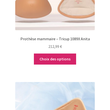
être
choisies
sur
la
page
du
Prothèse mammaire – Tricup 1089X Anita
produit
212,99
€
Choix des options
Ce
produit
a
plusieurs
variations.