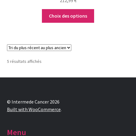
212,99
€
Choix des options
Trié
5 résultats affichés
du
plus
récent
au
plus
ancien
© Intermede Cancer 2026
Built with WooCommerce
.
Menu