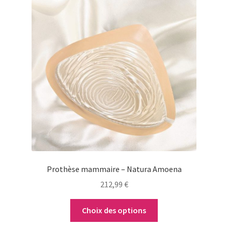
produit
a
plusieurs
variations.
Les
options
peuvent
être
choisies
sur
la
page
du
Prothèse mammaire – Natura Amoena
produit
212,99
€
Choix des options