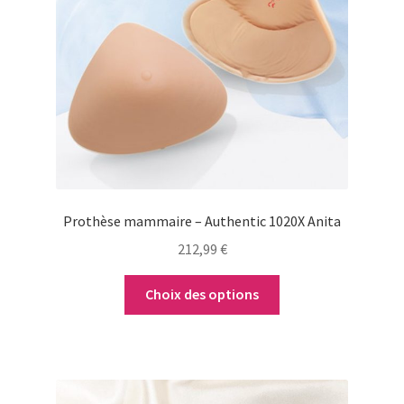
Les
options
peuvent
être
choisies
sur
la
page
du
Prothèse mammaire – Authentic 1020X Anita
produit
212,99
€
Choix des options
Ce