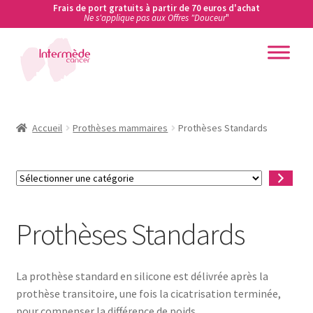
Frais de port gratuits à partir de 70 euros d'achat
Ne s'applique pas aux Offres "Douceur
"
Aller
Aller
à
au
la
contenu
Accueil
navigation
Accueil
Accueil
Prothèses mammaires
Prothèses Standards
Actualités
Sélectionner
une
Ateliers de prévention des cancers en entreprise
catégorie
Prothèses Standards
Boutique
Carte cadeau
La prothèse standard en silicone est délivrée après la
prothèse transitoire, une fois la cicatrisation terminée,
Conditions Générales de Vente
pour compenser la différence de poids.