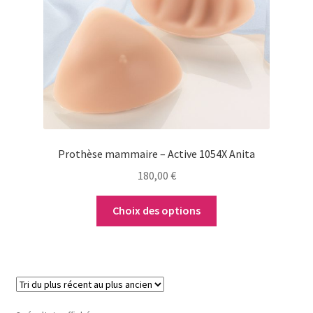
options
peuvent
être
choisies
sur
la
page
du
Prothèse mammaire – Active 1054X Anita
produit
180,00
€
Choix des options