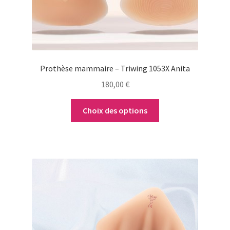
choisies
sur
la
page
du
Prothèse mammaire – Triwing 1053X Anita
produit
180,00
€
Choix des options
Ce
produit
a
plusieurs
variations.
Les