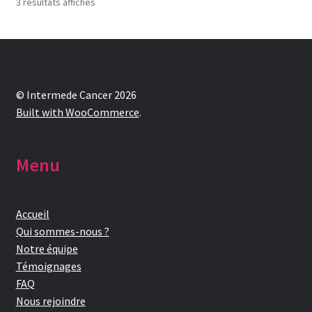
Trié
3 résultats affichés
du
plus
récent
au
plus
ancien
© Intermede Cancer 2026
Built with WooCommerce
.
Menu
Accueil
Qui sommes-nous ?
Notre équipe
Témoignages
FAQ
Nous rejoindre