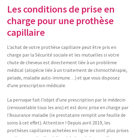
Les conditions de prise en
Contactez-nous
charge pour une prothèse
capillaire
FAQ
Gift Card Balance
L’achat de votre prothèse capillaire peut être pris en
charge par la Sécurité sociale et les mutuelles si votre
Les conditions de prise en charge par la Sécurité Sociale
chute de cheveux est directement liée à un problème
médical (alopécie liée à un traitement de chimiothérapie,
pelade, maladie auto-immune…) et que vous disposez
Liens utiles
d’une prescription médicale.
Mentions légales
La perruque fait l’objet d’une prescription par le médecin
(renouvelable tous les ans) et est donc prise en charge par
Mon compte
l’Assurance maladie (le prestataire remplit une feuille de
soins à cet effet). Attention ! Depuis avril 2019, les
Nos conseillères proche de chez vous
prothèses capillaires achetées en ligne ne sont plus prises