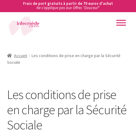
Frais de port gratuits à partir de 70 euros d'achat
Ne s'applique pas aux Offres "Douceur
"
Aller
Aller
à
au
la
contenu
Accueil
navigation
Accueil
Accueil
Les conditions de prise en charge par la Sécurité
Sociale
Actualités
Ateliers de prévention des cancers en entreprise
Les conditions de prise
Boutique
en charge par la Sécurité
Carte cadeau
Sociale
Conditions Générales de Vente