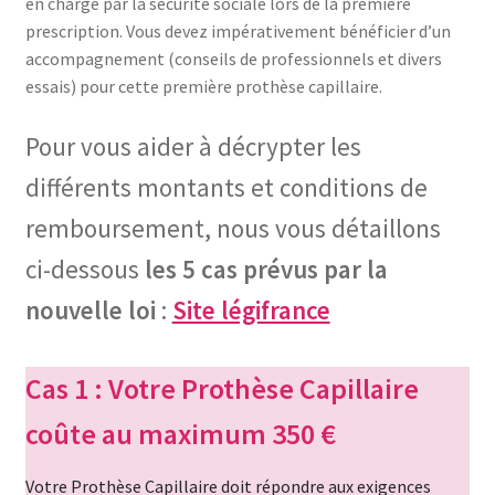
en charge par la sécurité sociale lors de la première
Notre raison d’être
prescription. Vous devez impérativement bénéficier d’un
accompagnement (conseils de professionnels et divers
Nous rejoindre
essais) pour cette première prothèse capillaire.
Page exemple Graffiti
Pour vous aider à décrypter les
différents montants et conditions de
Panier
remboursement, nous vous détaillons
Témoignages
ci-dessous
les 5 cas prévus par la
nouvelle loi
:
Site légifrance
Validation de la commande
Cas 1 : Votre Prothèse Capillaire
coûte au maximum 350 €
Votre Prothèse Capillaire doit répondre aux exigences