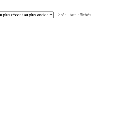
Trié
2 résultats affichés
du
plus
récent
au
plus
ancien