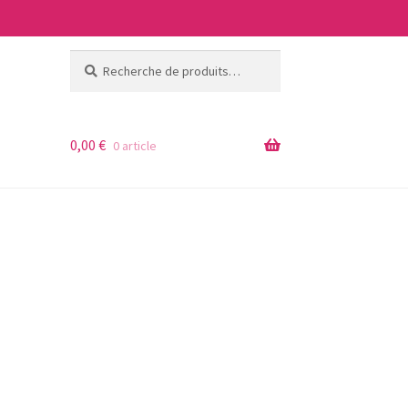
Recherche
Recherche
pour :
0,00
€
0 article
ages