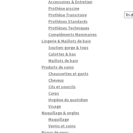
Accessoires & Entretien
Prothèse piscine
Prothèse Transitoire
Prothèses Standards
Prothèses Techniques
Compléments Mammaires
Lingerie & Maillots de bain
Soutien-gorge & tops
Culottes & bas
Maillots de bain
Produits de soins
Chaussettes et gants
Cheveux
Cils et sourcils
Corps
Hygiène du quotidien
Visage
Maquillage & ongles
Maquillage
Vernis et soins
Bijoux de peau