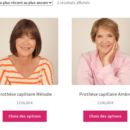
Trié
2 résultats affichés
du
plus
Ce
Ce
récent
produit
produit
au
a
a
plus
plusieurs
plusieurs
ancien
variations.
variations.
Les
Les
options
options
peuvent
peuvent
être
être
choisies
choisies
sur
sur
la
la
rothèse capillaire Mélodie
Prothèse capillaire Ambr
page
page
1150,00
€
1100,00
€
du
du
produit
produit
Choix des options
Choix des options