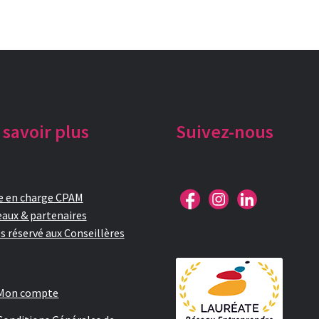
plus
récent
au
plus
ancien
 savoir plus
Suivez-nous
e en charge CPAM
aux & partenaires
s réservé aux Conseillères
Mon compte