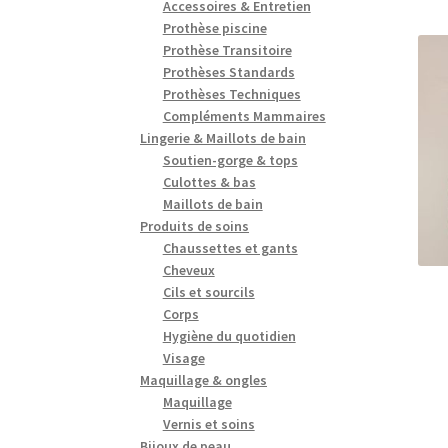
Accessoires & Entretien
Prothèse piscine
Prothèse Transitoire
Prothèses Standards
Prothèses Techniques
Compléments Mammaires
Lingerie & Maillots de bain
Soutien-gorge & tops
Culottes & bas
Maillots de bain
Produits de soins
Chaussettes et gants
Cheveux
Cils et sourcils
Corps
Hygiène du quotidien
Visage
Maquillage & ongles
Maquillage
Vernis et soins
Bijoux de peau