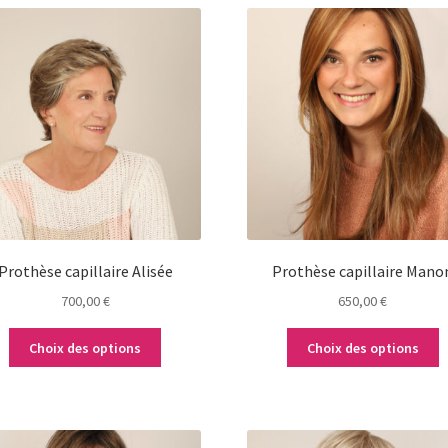
Ce
Ce
produit
produit
a
a
plusieurs
plusieurs
variations.
variations.
Les
Les
options
options
peuvent
peuvent
être
être
choisies
choisies
sur
sur
la
la
Prothèse capillaire Alisée
Prothèse capillaire Mano
page
page
700,00
€
650,00
€
du
du
produit
produit
Choix des options
Choix des options
Ce
Ce