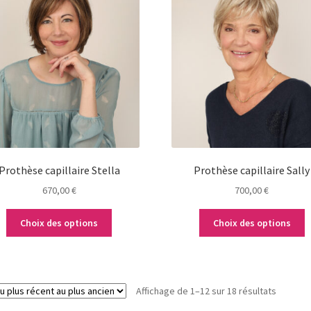
produit
produit
a
a
plusieurs
plusieurs
variations.
variations.
Les
Les
options
options
peuvent
peuvent
être
être
choisies
choisies
sur
sur
la
la
Prothèse capillaire Stella
Prothèse capillaire Sally
page
page
670,00
€
700,00
€
du
du
produit
produit
Choix des options
Choix des options
Trié
Affichage de 1–12 sur 18 résultats
du