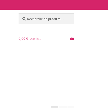
Recherche
Recherche
pour :
0,00
€
0 article
ages