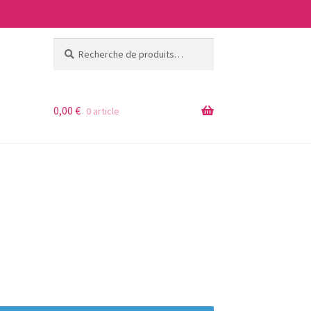
Recherche
Recherche
pour :
0,00
€
0 article
ages