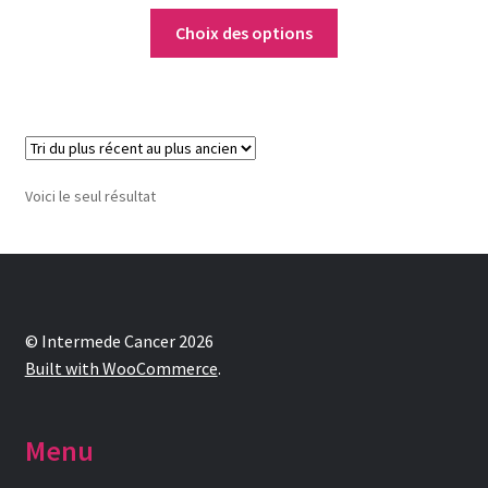
Notre raison d’être
Choix des options
Nous rejoindre
Page exemple Graffiti
Panier
Voici le seul résultat
Témoignages
Validation de la commande
© Intermede Cancer 2026
Built with WooCommerce
.
Menu