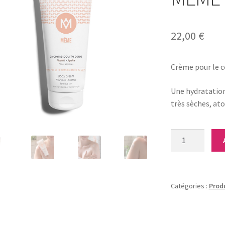
22,00
€
Crème pour le 
Une hydratation
très sèches, at
quantité
de
Crème
pour
le
Catégories :
Produ
corps
-
MÊME