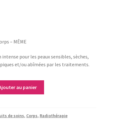
corps – MÊME
 intense pour les peaux sensibles, sèches,
opiques et/ou abîmées par les traitements.
Ajouter au panier
its de soins
,
Corps
,
Radiothérapie