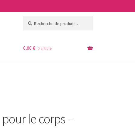
Recherche
Recherche
pour :
0,00
€
0 article
pour le corps –
ages