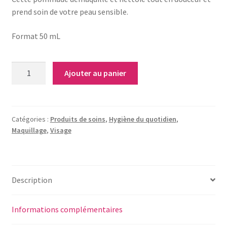
prend soin de votre peau sensible.
Format 50 mL
quantité
Ajouter au panier
de
Pommade
démaquillante
-
Catégories :
Produits de soins
,
Hygiène du quotidien
,
Maquillage
,
Visage
MÊME
Description
Informations complémentaires