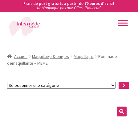
Frais de port gratuits à partir de 70 euros d'achat
Ne s'applique pas aux Offres "Douceur
"
Aller
Aller
à
au
la
contenu
Accueil
navigation
Accueil
Accueil
Maquillage & ongles
Maquillage
Pommade
démaquillante – MÊME
Actualités
Sélectionner
Ateliers de prévention des cancers en entreprise
une
catégorie
Boutique
Carte cadeau
Conditions Générales de Vente