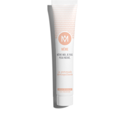
Contactez-nous
FAQ
Gift Card Balance
Les conditions de prise en charge par la Sécurité Sociale
Liens utiles
Mentions légales
Mon compte
Nos conseillères proche de chez vous