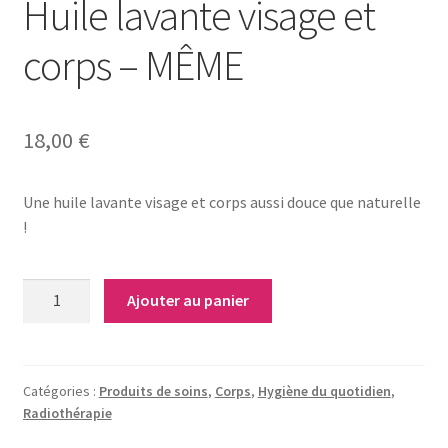
Huile lavante visage et
Notre raison d’être
corps – MÊME
Nous rejoindre
Page exemple Graffiti
18,00
€
Panier
Une huile lavante visage et corps aussi douce que naturelle
!
Témoignages
Validation de la commande
quantité
Ajouter au panier
de
Huile
lavante
visage
Catégories :
Produits de soins
,
Corps
,
Hygiène du quotidien
,
Radiothérapie
et
corps