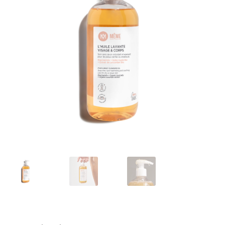
Contactez-nous
FAQ
Gift Card Balance
Les conditions de prise en charge par la Sécurité Sociale
Liens utiles
Mentions légales
Mon compte
Nos conseillères proche de chez vous