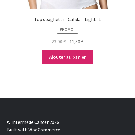
Top spaghetti – Calida – Light -L
PROMO !
Le
Le
23,00
€
11,50
€
prix
prix
initial
actuel
Ajouter au panier
était :
est :
23,00 €.
11,50 €.
© Intermede Cancer 2026
Built with WooCommerce
.