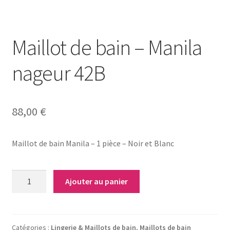
Notre raison d’être
Nous rejoindre
Maillot de bain – Manila
Page exemple Graffiti
nageur 42B
Panier
88,00
€
Témoignages
Maillot de bain Manila – 1 pièce – Noir et Blanc
Validation de la commande
quantité
Ajouter au panier
de
Maillot
de
bain
Catégories :
Lingerie & Maillots de bain
,
Maillots de bain