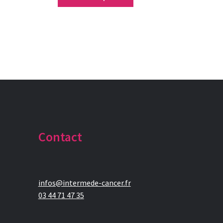
Contact
infos@intermede-cancer.fr
03 44 71 47 35