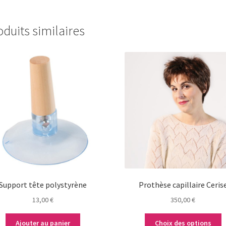
oduits similaires
Ce
produit
a
plusieurs
variations.
Les
options
peuvent
être
choisies
sur
la
Support tête polystyrène
Prothèse capillaire Ceris
page
13,00
€
350,00
€
du
produit
Ajouter au panier
Choix des options