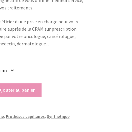
ne afin de vous offrir le meilleur service,
 vos traitements.
éficier d’une prise en charge pour votre
aire auprès de la CPAM sur prescription
ée par votre oncologue, cancérologue,
) médecin, dermatologue….
Ajouter au panier
me
,
Prothèses capillaires
,
Synthétique