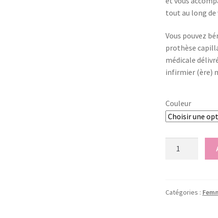
et vous accompag
tout au long de
Vous pouvez bén
prothèse capill
médicale délivr
infirmier (ère
Couleur
quantité
de
Prothèse
capillaire
Fiona
Catégories :
Fem