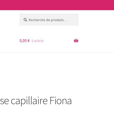
Recherche
Recherche
pour :
0,00
€
0 article
se capillaire Fiona
ages