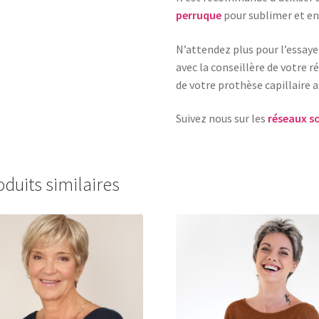
perruque
pour sublimer et en
N’attendez plus pour l’essay
avec la conseillère de votre 
de votre prothèse capillaire a
Suivez nous sur les
réseaux s
oduits similaires
Ce
Ce
produit
produit
a
a
plusieurs
plusieurs
variations.
variations.
Les
Les
options
options