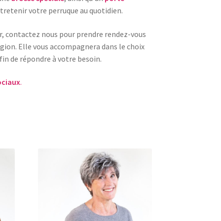
tretenir votre perruque au quotidien.
er, contactez nous pour prendre rendez-vous
région. Elle vous accompagnera dans le choix
fin de répondre à votre besoin.
ociaux
.
Ce
produit
a
plusieurs
variations.
Les
options