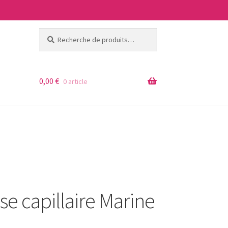
Recherche
Recherche
pour :
0,00
€
0 article
se capillaire Marine
ages