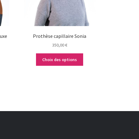
peuvent
être
choisies
sur
la
Luxe
Prothèse capillaire Sonia
page
350,00
€
du
produit
Choix des options