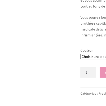
et vous accompag
tout au long de
Vous pouvez bén
prothèse capill
médicale délivr
infirmier (ère
Couleur
quantité
de
Prothèse
capillaire
Marine
Catégories :
Proth