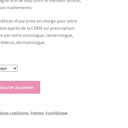
ne afin de vous offrir le meilleur service,
 vos traitements.
éficier d’une prise en charge pour votre
aire auprès de la CPAM sur prescription
ée par votre oncologue, cancérologue,
) médecin, dermatologue…
Ajouter au panier
èses capillaires
,
Femme
,
Synthétique