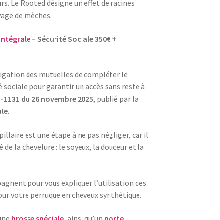
urs. Le Rooted désigne un effet de racines
ayage de mèches.
intégrale
– Sécurité Sociale 350€ +
bligation des mutuelles de compléter le
 sociale pour garantir un accès
sans reste à
5-1131 du 26 novembre 2025
, publié par la
ale.
illaire est une étape à ne pas négliger, car il
 de la chevelure : le soyeux, la douceur et la
agnent pour vous expliquer l’utilisation des
pour votre perruque en cheveux synthétique.
 une
brosse spéciale
, ainsi qu’un
porte