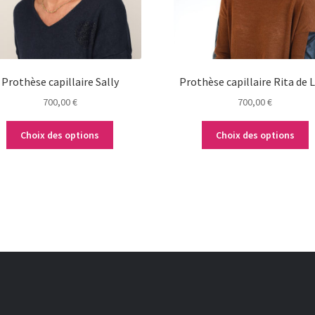
peuvent
peuvent
être
être
choisies
choisies
sur
sur
la
la
Prothèse capillaire Sally
Prothèse capillaire Rita de 
page
page
700,00
€
700,00
€
du
du
produit
produit
Choix des options
Choix des options