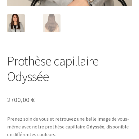
Notre raison d’être
Nous rejoindre
Page exemple Graffiti
Panier
Prothèse capillaire
Odyssée
Témoignages
Validation de la commande
2700,00
€
Prenez soin de vous et retrouvez une belle image de vous-
même avec notre prothèse capillaire
Odyssée
, disponible
en différentes couleurs.