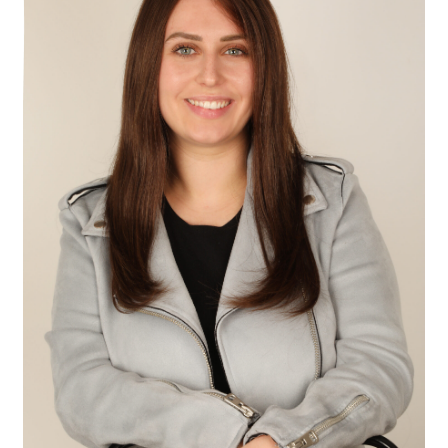
Contactez-nous
FAQ
Gift Card Balance
Les conditions de prise en charge par la Sécurité Sociale
Liens utiles
Mentions légales
Mon compte
Nos conseillères proche de chez vous