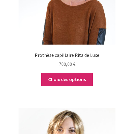
peuvent
être
choisies
sur
la
page
du
Prothèse capillaire Rita de Luxe
produit
700,00
€
Choix des options
Ce
produit
a
plusieurs