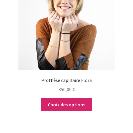
variations.
Les
options
peuvent
être
choisies
sur
la
page
du
Prothèse capillaire Flora
produit
350,00
€
Choix des options