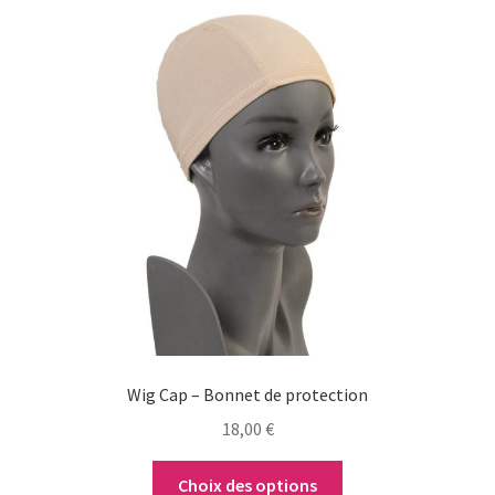
Ce
produit
a
plusieurs
variations.
Les
options
peuvent
être
choisies
sur
la
page
du
Wig Cap – Bonnet de protection
produit
18,00
€
Choix des options