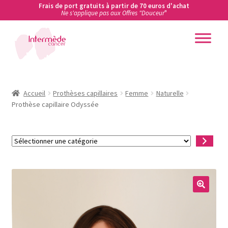
Frais de port gratuits à partir de 70 euros d'achat
Ne s'applique pas aux Offres "Douceur
"
Aller
Aller
à
au
la
contenu
Accueil
navigation
Accueil
Accueil
Prothèses capillaires
Femme
Naturelle
Prothèse capillaire Odyssée
Actualités
Sélectionner
Ateliers de prévention des cancers en entreprise
une
catégorie
Boutique
Carte cadeau
Conditions Générales de Vente