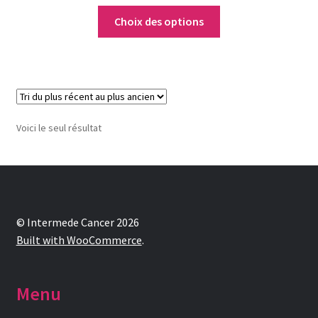
Notre raison d’être
Choix des options
Nous rejoindre
Page exemple Graffiti
Panier
Voici le seul résultat
Témoignages
Validation de la commande
© Intermede Cancer 2026
Built with WooCommerce
.
Menu