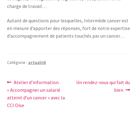
charge de travail…
Autant de questions pour lesquelles, Intermède cancer est
en mesure d’apporter des réponses, fort de notre expertise
d’accompagnement de patients touchés par un cancer…
Catégorie :
actualité
Navigation
Article
Article
Atelier d’information
Un rendez-vous qui fait du
précédent :
suivant :
« Accompagner un salarié
bien
de
atteint d’un cancer » avec la
l’article
CCI Oise