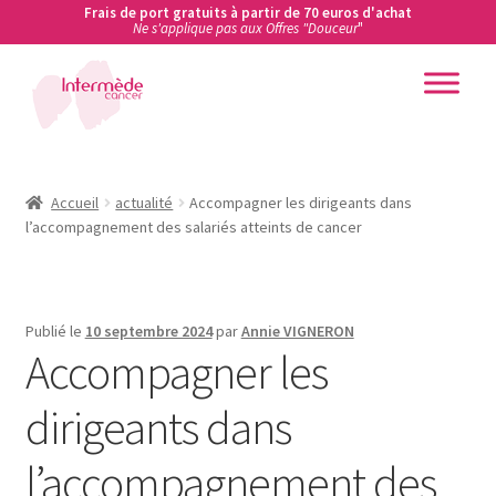
Frais de port gratuits à partir de 70 euros d'achat
Ne s'applique pas aux Offres "Douceur
"
Aller
Aller
à
au
la
contenu
Accueil
navigation
Accueil
Accueil
actualité
Accompagner les dirigeants dans
l’accompagnement des salariés atteints de cancer
Actualités
Ateliers de prévention des cancers en entreprise
Publié le
10 septembre 2024
par
Annie VIGNERON
Accompagner les
Boutique
dirigeants dans
Carte cadeau
l’accompagnement des
Conditions Générales de Vente