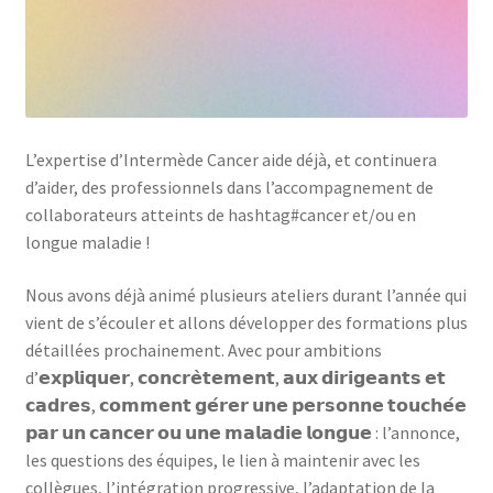
Notre raison d’être
Nous rejoindre
Page exemple Graffiti
L’expertise d’Intermède Cancer aide déjà, et continuera
d’aider, des professionnels dans l’accompagnement de
Panier
collaborateurs atteints de hashtag#cancer et/ou en
longue maladie !
Témoignages
Nous avons déjà animé plusieurs ateliers durant l’année qui
Validation de la commande
vient de s’écouler et allons développer des formations plus
détaillées prochainement. Avec pour ambitions
d’𝗲𝘅𝗽𝗹𝗶𝗾𝘂𝗲𝗿, 𝗰𝗼𝗻𝗰𝗿𝗲̀𝘁𝗲𝗺𝗲𝗻𝘁, 𝗮𝘂𝘅 𝗱𝗶𝗿𝗶𝗴𝗲𝗮𝗻𝘁𝘀 𝗲𝘁
𝗰𝗮𝗱𝗿𝗲𝘀, 𝗰𝗼𝗺𝗺𝗲𝗻𝘁 𝗴𝗲́𝗿𝗲𝗿 𝘂𝗻𝗲 𝗽𝗲𝗿𝘀𝗼𝗻𝗻𝗲 𝘁𝗼𝘂𝗰𝗵𝗲́𝗲
𝗽𝗮𝗿 𝘂𝗻 𝗰𝗮𝗻𝗰𝗲𝗿 𝗼𝘂 𝘂𝗻𝗲 𝗺𝗮𝗹𝗮𝗱𝗶𝗲 𝗹𝗼𝗻𝗴𝘂𝗲 : l’annonce,
les questions des équipes, le lien à maintenir avec les
collègues, l’intégration progressive, l’adaptation de la