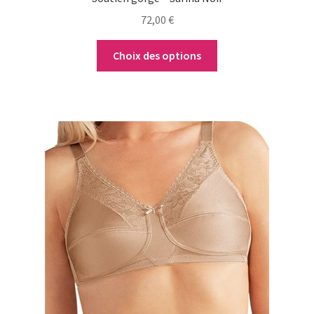
72,00
€
Choix des options
Ce
produit
a
plusieurs
variations.
Les
options
peuvent
être
choisies
sur