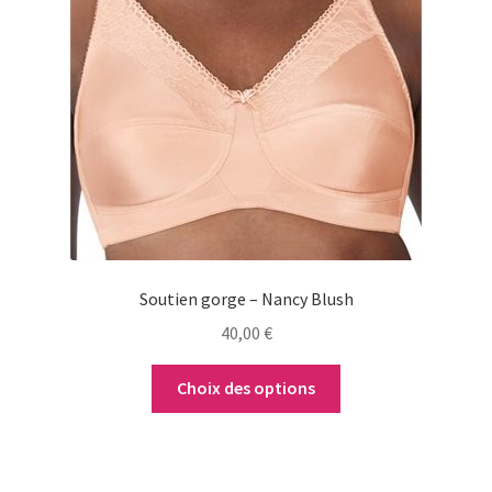
variations.
Les
options
peuvent
être
choisies
sur
la
page
du
Soutien gorge – Nancy Blush
produit
40,00
€
Choix des options