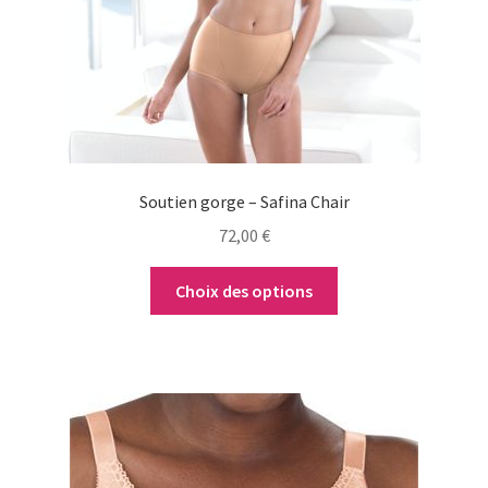
peuvent
être
choisies
sur
la
page
du
Soutien gorge – Safina Chair
produit
72,00
€
Choix des options
Ce
produit
a
plusieurs