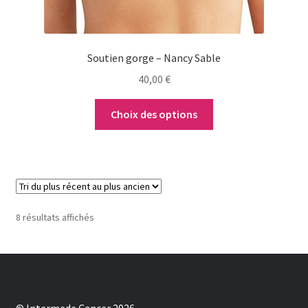
la
page
du
Soutien gorge – Nancy Sable
produit
40,00
€
Choix des options
Trié
8 résultats affichés
du
plus
récent
au
plus
ancien