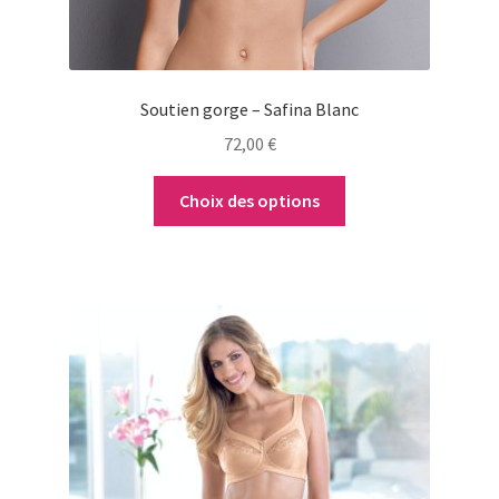
sur
la
page
du
Soutien gorge – Safina Blanc
produit
72,00
€
Choix des options
Ce
produit
a
plusieurs
variations.
Les
options