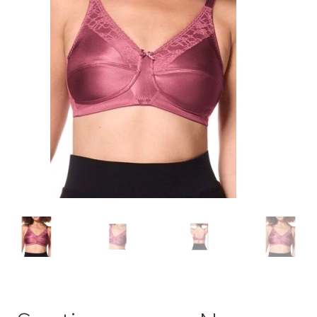
Contactez-nous
FAQ
Gift Card Balance
Les conditions de prise en charge par la Sécurité Sociale
Liens utiles
Mentions légales
Mon compte
Nos conseillères proche de chez vous