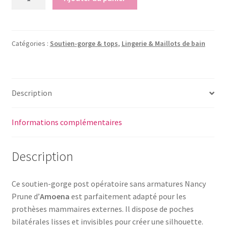
de
Soutien
gorge
-
Catégories :
Soutien-gorge & tops
,
Lingerie & Maillots de bain
Nancy
Prune
Description
Informations complémentaires
Description
Ce soutien-gorge post opératoire sans armatures Nancy
Prune d’
Amoena
est parfaitement adapté pour les
prothèses mammaires externes. Il dispose de poches
bilatérales lisses et invisibles pour créer une silhouette.