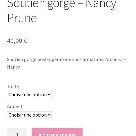
Soutien gorge – Nancy
Notre raison d’être
Prune
Nous rejoindre
Page exemple Graffiti
40,00
€
Panier
Soutien gorge post-opératoire sans armatures Amoena –
Nancy
Témoignages
Taille
Validation de la commande
Bonnet
quantité
Ajouter au panier