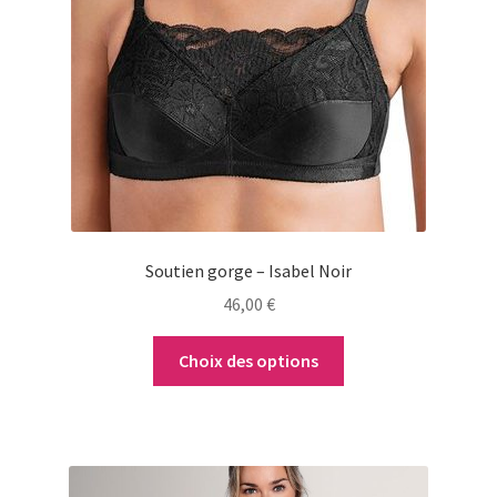
Les
options
peuvent
être
choisies
sur
la
page
du
Soutien gorge – Isabel Noir
produit
46,00
€
Choix des options