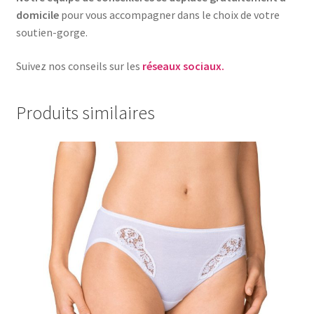
domicile
pour vous accompagner dans le choix de votre
soutien-gorge.
Suivez nos conseils sur les
réseaux sociaux.
Produits similaires
Ce
produit
a
plusieurs
variations.
Les
options
peuvent
être
choisies