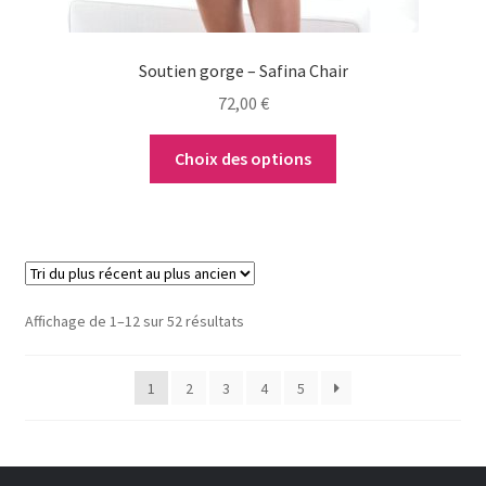
page
du
Soutien gorge – Safina Chair
produit
72,00
€
Choix des options
Trié
Affichage de 1–12 sur 52 résultats
du
plus
1
2
3
4
5
récent
au
plus
ancien