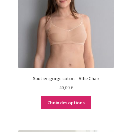
variations.
Les
options
peuvent
être
choisies
sur
la
page
du
Soutien gorge coton – Allie Chair
produit
40,00
€
Choix des options