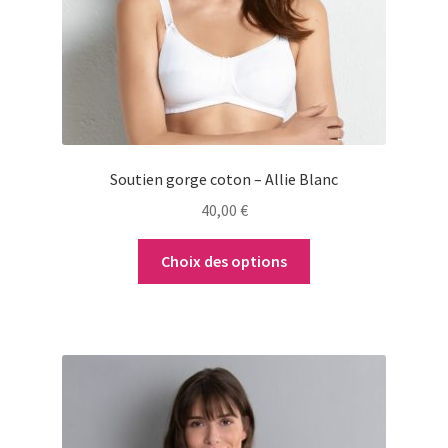
peuvent
être
choisies
sur
la
page
du
Soutien gorge coton – Allie Blanc
produit
40,00
€
Choix des options
Ce
produit
a
plusieurs