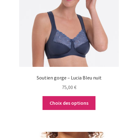
variations.
Les
options
peuvent
être
choisies
sur
la
page
du
Soutien gorge – Lucia Bleu nuit
produit
75,00
€
Choix des options
Ce