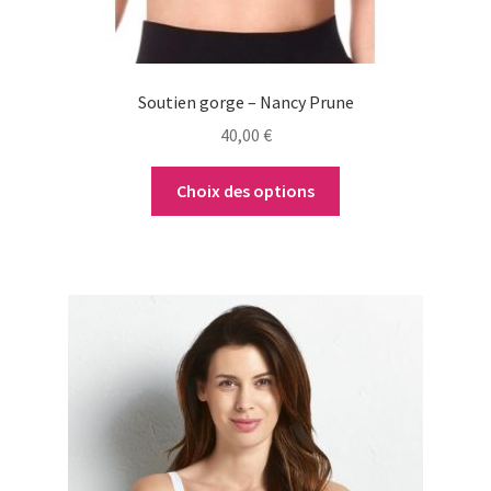
la
page
du
Soutien gorge – Nancy Prune
produit
40,00
€
Choix des options
Ce
produit
a
plusieurs
variations.
Les
options