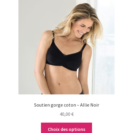
Ce
produit
a
plusieurs
variations.
Les
options
peuvent
être
choisies
sur
la
page
du
Soutien gorge coton – Allie Noir
produit
40,00
€
Choix des options