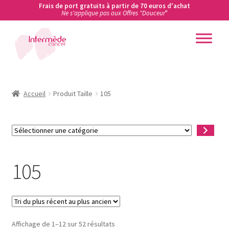
Frais de port gratuits à partir de 70 euros d'achat
Ne s'applique pas aux Offres "Douceur
"
Aller
Aller
à
au
la
contenu
Accueil
navigation
Accueil
Accueil
Produit Taille
105
Actualités
Sélectionner
une
Ateliers de prévention des cancers en entreprise
catégorie
105
Boutique
Carte cadeau
Trié
Conditions Générales de Vente
Affichage de 1–12 sur 52 résultats