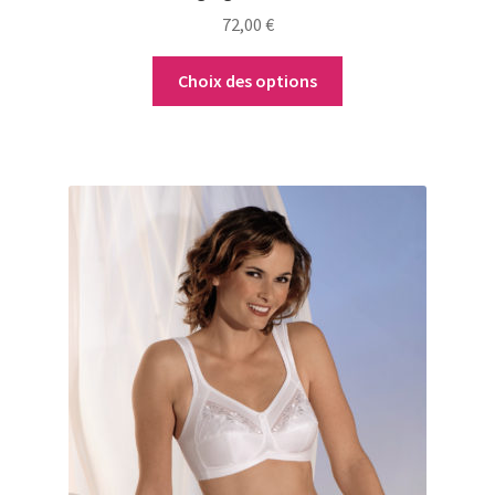
72,00
€
Choix des options
Ce
produit
a
plusieurs
variations.
Les
options
peuvent
être
choisies
sur