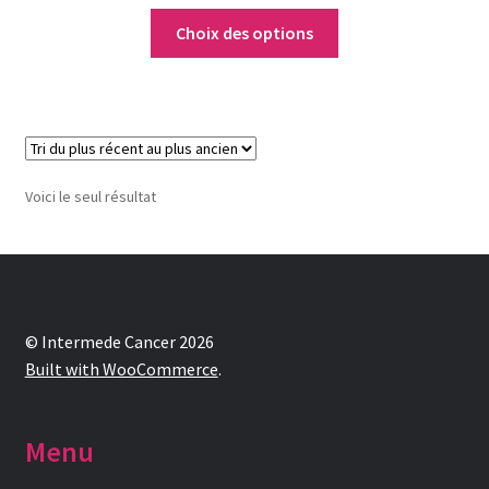
Notre raison d’être
Choix des options
Nous rejoindre
Page exemple Graffiti
Panier
Voici le seul résultat
Témoignages
Validation de la commande
© Intermede Cancer 2026
Built with WooCommerce
.
Menu