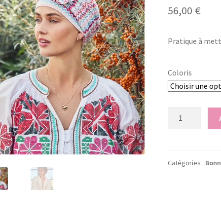
56,00
€
Pratique à mett
Coloris
quantité
de
Bonnet
-
Lotus
Catégories :
Bonn