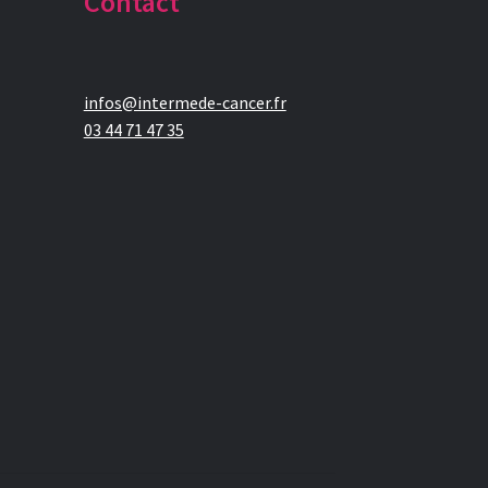
Contact
infos@intermede-cancer.fr
03 44 71 47 35