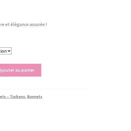
re et élégance assurée !
Ajouter au panier
ets – Turbans
,
Bonnets