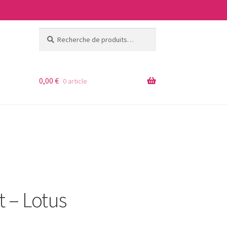
Recherche
Recherche
pour :
0,00
€
0 article
 – Lotus
ages