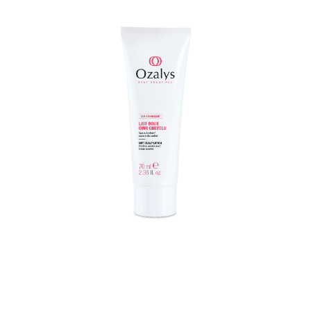
Contactez-nous
FAQ
Gift Card Balance
Les conditions de prise en charge par la Sécurité Sociale
Liens utiles
Mentions légales
Mon compte
Nos conseillères proche de chez vous