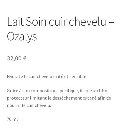
Notre raison d’être
Lait Soin cuir chevelu –
Nous rejoindre
Ozalys
Page exemple Graffiti
Panier
32,00
€
Témoignages
Hydrate le cuir chevelu irrité et sensible
Validation de la commande
Grâce à son composition spécifique, il crée un film
protecteur limitant le dessèchement cutané afin de
nourrir le cuir chevelu.
70 ml