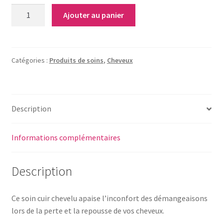
quantité
Ajouter au panier
de
Lait
Soin
cuir
Catégories :
Produits de soins
,
Cheveux
chevelu
-
Ozalys
Description
Informations complémentaires
Description
Ce soin cuir chevelu apaise l’inconfort des démangeaisons
lors de la perte et la repousse de vos cheveux.