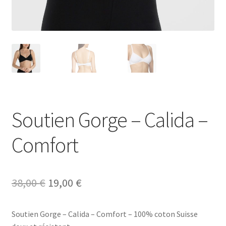
Notre raison d’être
Nous rejoindre
Page exemple Graffiti
Panier
Soutien Gorge – Calida –
Témoignages
Comfort
Validation de la commande
Le
Le
38,00
€
19,00
€
prix
prix
Soutien Gorge – Calida – Comfort – 100% coton Suisse
initial
actuel