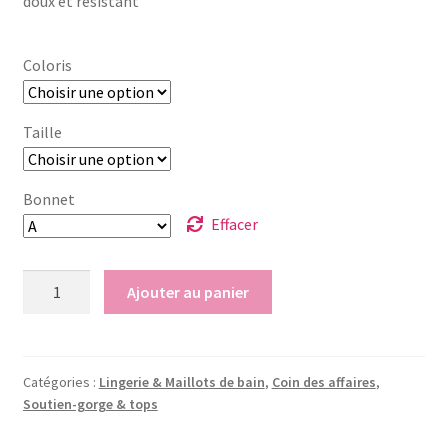
doux et résistant
était :
est :
38,00 €.
19,00 €.
Coloris
Taille
Bonnet
Effacer
quantité
Ajouter au panier
de
Soutien
Gorge
-
Catégories :
Lingerie & Maillots de bain
,
Coin des affaires
,
Soutien-gorge & tops
Calida
-