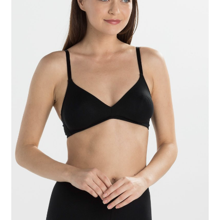
Contactez-nous
FAQ
Gift Card Balance
Les conditions de prise en charge par la Sécurité Sociale
Liens utiles
Mentions légales
Mon compte
Nos conseillères proche de chez vous