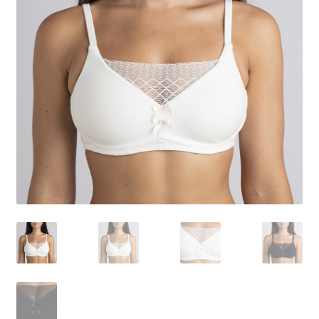
Contactez-nous
FAQ
Gift Card Balance
Les conditions de prise en charge par la Sécurité Sociale
Liens utiles
Mentions légales
Mon compte
Nos conseillères proche de chez vous