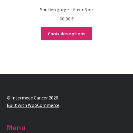
du
Soutien gorge – Fleur Noir
produit
60,00
€
Choix des options
© Intermede Cancer 2026
Built with WooCommerce
.
Menu