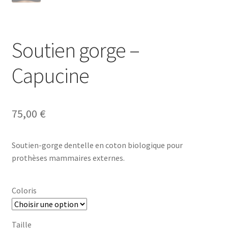
Notre raison d’être
Nous rejoindre
Soutien gorge –
Page exemple Graffiti
Capucine
Panier
75,00
€
Témoignages
Validation de la commande
Soutien-gorge dentelle en coton biologique pour
prothèses mammaires externes.
Coloris
Taille