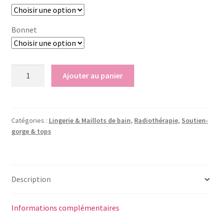
Bonnet
quantité
Ajouter au panier
de
Soutien
gorge
-
Catégories :
Lingerie & Maillots de bain
,
Radiothérapie
,
Soutien-
gorge & tops
Capucine
Description
Informations complémentaires