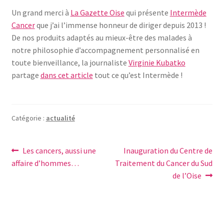
Notre raison d’être
Un grand merci à
La Gazette Oise
qui présente
Intermède
Cancer
que j’ai l’immense honneur de diriger depuis 2013 !
Nous rejoindre
De nos produits adaptés au mieux-être des malades à
notre philosophie d’accompagnement personnalisé en
toute bienveillance, la journaliste
Virginie Kubatko
Page exemple Graffiti
partage
dans cet article
tout ce qu’est Intermède !
Panier
Témoignages
Catégorie :
actualité
Validation de la commande
Navigation
Article
Article
Les cancers, aussi une
Inauguration du Centre de
précédent :
suivant :
affaire d’hommes…
Traitement du Cancer du Sud
de
de l’Oise
l’article