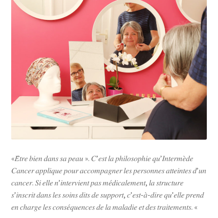
Contactez-nous
FAQ
Gift Card Balance
Les conditions de prise en charge par la Sécurité Sociale
Liens utiles
Mentions légales
«𝐸̂𝑡𝑟𝑒 𝑏𝑖𝑒𝑛 𝑑𝑎𝑛𝑠 𝑠𝑎 𝑝𝑒𝑎𝑢 ». 𝐶’𝑒𝑠𝑡 𝑙𝑎 𝑝ℎ𝑖𝑙𝑜𝑠𝑜𝑝ℎ𝑖𝑒 𝑞𝑢’𝐼𝑛𝑡𝑒𝑟𝑚𝑒̀𝑑𝑒
𝐶𝑎𝑛𝑐𝑒𝑟 𝑎𝑝𝑝𝑙𝑖𝑞𝑢𝑒 𝑝𝑜𝑢𝑟 𝑎𝑐𝑐𝑜𝑚𝑝𝑎𝑔𝑛𝑒𝑟 𝑙𝑒𝑠 𝑝𝑒𝑟𝑠𝑜𝑛𝑛𝑒𝑠 𝑎𝑡𝑡𝑒𝑖𝑛𝑡𝑒𝑠 𝑑’𝑢𝑛
Mon compte
𝑐𝑎𝑛𝑐𝑒𝑟. 𝑆𝑖 𝑒𝑙𝑙𝑒 𝑛’𝑖𝑛𝑡𝑒𝑟𝑣𝑖𝑒𝑛𝑡 𝑝𝑎𝑠 𝑚𝑒́𝑑𝑖𝑐𝑎𝑙𝑒𝑚𝑒𝑛𝑡, 𝑙𝑎 𝑠𝑡𝑟𝑢𝑐𝑡𝑢𝑟𝑒
𝑠’𝑖𝑛𝑠𝑐𝑟𝑖𝑡 𝑑𝑎𝑛𝑠 𝑙𝑒𝑠 𝑠𝑜𝑖𝑛𝑠 𝑑𝑖𝑡𝑠 𝑑𝑒 𝑠𝑢𝑝𝑝𝑜𝑟𝑡, 𝑐’𝑒𝑠𝑡-𝑎̀-𝑑𝑖𝑟𝑒 𝑞𝑢’𝑒𝑙𝑙𝑒 𝑝𝑟𝑒𝑛𝑑
Nos conseillères proche de chez vous
𝑒𝑛 𝑐ℎ𝑎𝑟𝑔𝑒 𝑙𝑒𝑠 𝑐𝑜𝑛𝑠𝑒́𝑞𝑢𝑒𝑛𝑐𝑒𝑠 𝑑𝑒 𝑙𝑎 𝑚𝑎𝑙𝑎𝑑𝑖𝑒 𝑒𝑡 𝑑𝑒𝑠 𝑡𝑟𝑎𝑖𝑡𝑒𝑚𝑒𝑛𝑡𝑠. «