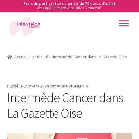
Frais de port gratuits à partir de 70 euros d'achat
Ne s'applique pas aux Offres "Douceur
"
Aller
Aller
à
au
la
contenu
Accueil
navigation
Accueil
Accueil
actualité
Intermède Cancer dans La Gazette Oise
Actualités
Publié le
19 mars 2024
par
Annie VIGNERON
Ateliers de prévention des cancers en entreprise
Intermède Cancer dans
Boutique
La Gazette Oise
Carte cadeau
Conditions Générales de Vente